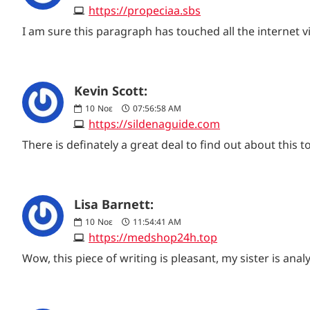
https://propeciaa.sbs
I am sure this paragraph has touched all the internet vis
Kevin Scott:
10
Νοε
07:56:58 AM
https://sildenaguide.com
There is definately a great deal to find out about this to
Lisa Barnett:
10
Νοε
11:54:41 AM
https://medshop24h.top
Wow, this piece of writing is pleasant, my sister is anal