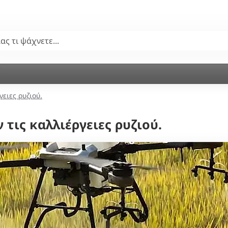
ειες ρυζιού.
τις καλλιέργειες ρυζιού.