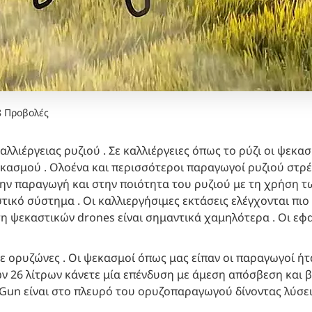
8 Προβολές
λιέργειας ρυζιού . Σε καλλιέργειες όπως το ρύζι οι ψεκασ
εκασμού . Ολοένα και περισσότεροι παραγωγοί ρυζιού στρ
ην παραγωγή και στην ποιότητα του ρυζιού με τη χρήση τ
κό σύστημα . Οι καλλιεργήσιμες εκτάσεις ελέγχονται πιο ε
 ψεκαστικών drones είναι σημαντικά χαμηλότερα . Οι εφα
 ορυζώνες . Οι ψεκασμοί όπως μας είπαν οι παραγωγοί ήτα
 των 26 λίτρων κάνετε μία επένδυση με άμεση απόσβεση και 
un είναι στο πλευρό του ορυζοπαραγωγού δίνοντας λύσεις