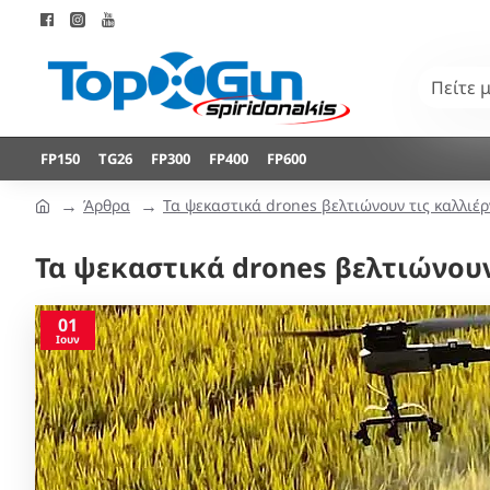
FP150
TG26
FP300
FP400
FP600
Άρθρα
Τα ψεκαστικά drones βελτιώνουν τις καλλιέργ
Τα ψεκαστικά drones βελτιώνουν 
01
Ιουν