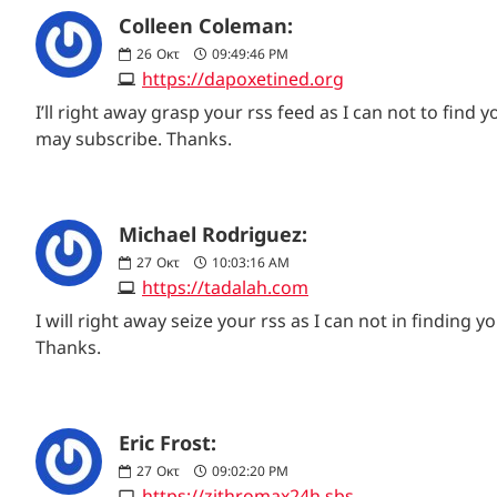
Colleen Coleman:
26
Οκτ
09:49:46 PM
https://dapoxetined.org
I’ll right away grasp your rss feed as I can not to fin
may subscribe. Thanks.
Michael Rodriguez:
27
Οκτ
10:03:16 AM
https://tadalah.com
I will right away seize your rss as I can not in finding
Thanks.
Eric Frost:
27
Οκτ
09:02:20 PM
https://zithromax24h.sbs