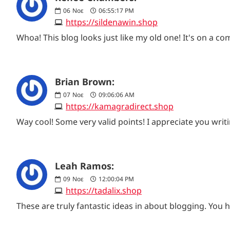
06
Νοε
06:55:17 PM
https://sildenawin.shop
Whoa! This blog looks just like my old one! It's on a c
Brian Brown:
07
Νοε
09:06:06 AM
https://kamagradirect.shop
Way cool! Some very valid points! I appreciate you writin
Leah Ramos:
09
Νοε
12:00:04 PM
https://tadalix.shop
These are truly fantastic ideas in about blogging. You