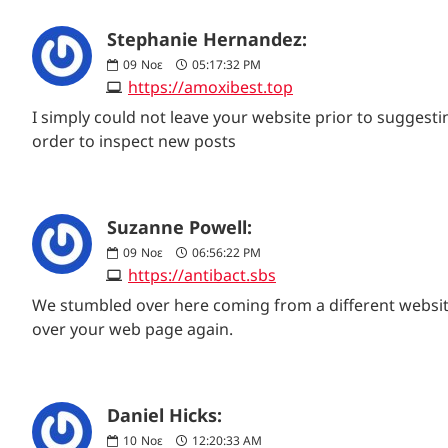
Stephanie Hernandez:
09
Νοε
05:17:32 PM
https://amoxibest.top
I simply could not leave your website prior to suggest
order to inspect new posts
Suzanne Powell:
09
Νοε
06:56:22 PM
https://antibact.sbs
We stumbled over here coming from a different website 
over your web page again.
Daniel Hicks:
10
Νοε
12:20:33 AM