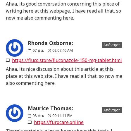
Ahaa, its good conversation concerning this piece of
writing here at this webpage, I have read all that, so
now me also commenting here.
Rhonda Osborne:
Απάντηση
07
Δεκ
02:07:46 AM
https://fluco.store/fluconazole-150-mg-tablet.html
Ahaa, its nice discussion about this article at this
place at this web site, I have read all that, so now me
also commenting here.
Maurice Thomas:
Απάντηση
08
Δεκ
09:14:11 PM
https://furocare.online
There's certainly a lot to know about this topic. I