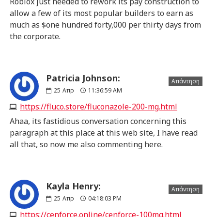
Roblox just needed to rework its pay construction to
allow a few of its most popular builders to earn as
much as $one hundred forty,000 per thirty days from
the corporate.
Patricia Johnson:
Απάντηση
25
Απρ
11:36:59 AM
https://fluco.store/fluconazole-200-mg.html
Ahaa, its fastidious conversation concerning this
paragraph at this place at this web site, I have read
all that, so now me also commenting here.
Kayla Henry:
Απάντηση
25
Απρ
04:18:03 PM
https://cenforce.online/cenforce-100mg.html