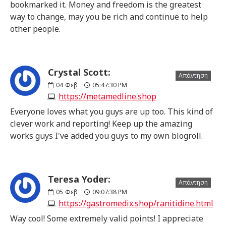
bookmarked it. Money and freedom is the greatest
way to change, may you be rich and continue to help
other people.
Crystal Scott:
Απάντηση
04
Φεβ
05:47:30 PM
https://metamedline.shop
Everyone loves what you guys are up too. This kind of
clever work and reporting! Keep up the amazing
works guys I've added you guys to my own blogroll.
Teresa Yoder:
Απάντηση
05
Φεβ
09:07:38 PM
https://gastromedix.shop/ranitidine.html
Way cool! Some extremely valid points! I appreciate