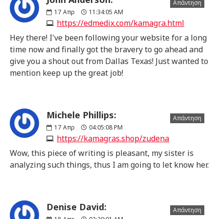
Απάντηση
17
Απρ
11:34:05 AM
https://edmedix.com/kamagra.html
Hey there! I've been following your website for a long
time now and finally got the bravery to go ahead and
give you a shout out from Dallas Texas! Just wanted to
mention keep up the great job!
Michele Phillips:
Απάντηση
17
Απρ
04:05:08 PM
https://kamagras.shop/zudena
Wow, this piece of writing is pleasant, my sister is
analyzing such things, thus I am going to let know her.
Denise David:
Απάντηση