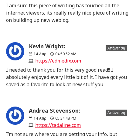
I am sure this piece of writing has touched all the
internet viewers, its really really nice piece of writing
on building up new weblog.
Kevin Wright:
Απάντηση
14
Απρ
04:50:52 AM
https://edmedix.com
I needed to thank you for this very good read!! I
absolutely enjoyed every little bit of it. I have got you
saved as a favorite to look at new stuff you
Andrea Stevenson:
Απάντηση
14
Απρ
05:34:48 PM
https://tadaline.com
I’m not sure where you are getting your info, but