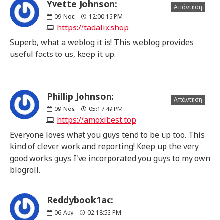
Yvette Johnson:
Απάντηση
09
Νοε
12:00:16 PM
https://tadalix.shop
Superb, what a weblog it is! This weblog provides
useful facts to us, keep it up.
Phillip Johnson:
Απάντηση
09
Νοε
05:17:49 PM
https://amoxibest.top
Everyone loves what you guys tend to be up too. This
kind of clever work and reporting! Keep up the very
good works guys I've incorporated you guys to my own
blogroll.
Reddybook1ac:
06
Αυγ
02:18:53 PM