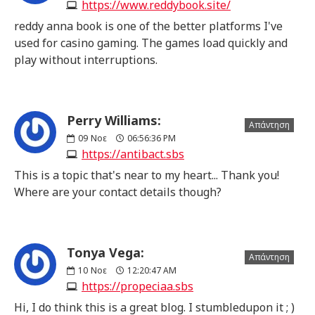
https://www.reddybook.site/
reddy anna book is one of the better platforms I've
used for casino gaming. The games load quickly and
play without interruptions.
Perry Williams:
Απάντηση
09
Νοε
06:56:36 PM
https://antibact.sbs
This is a topic that's near to my heart... Thank you!
Where are your contact details though?
Tonya Vega:
Απάντηση
10
Νοε
12:20:47 AM
https://propeciaa.sbs
Hi, I do think this is a great blog. I stumbledupon it ; )