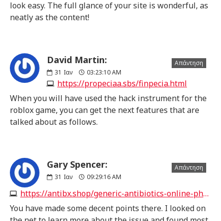
look easy. The full glance of your site is wonderful, as
neatly as the content!
David Martin:
Απάντηση
31
Ιαν
03:23:10 AM
https://propeciaa.sbs/finpecia.html
When you will have used the hack instrument for the
roblox game, you can get the next features that are
talked about as follows.
Gary Spencer:
Απάντηση
31
Ιαν
09:29:16 AM
https://antibx.shop/generic-antibiotics-online-pharmacy.html
You have made some decent points there. I looked on
the net to learn more about the issue and found most