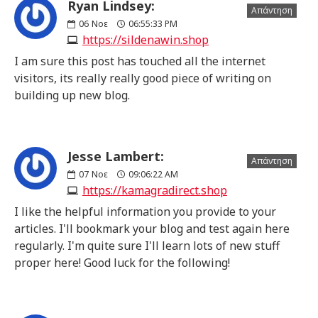
Ryan Lindsey:
Απάντηση
06
Νοε
06:55:33 PM
https://sildenawin.shop
I am sure this post has touched all the internet
visitors, its really really good piece of writing on
building up new blog.
Jesse Lambert:
Απάντηση
07
Νοε
09:06:22 AM
https://kamagradirect.shop
I like the helpful information you provide to your
articles. I'll bookmark your blog and test again here
regularly. I'm quite sure I'll learn lots of new stuff
proper here! Good luck for the following!