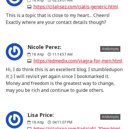
18
Απρ
02:29:01 AM
https://cilalisez.com/cialis-generic.html
This is a topic that is close to my heart… Cheers!
Exactly where are your contact details though?
Nicole Perez:
Απάντηση
18
Απρ
11:14:57 AM
https://edmedix.com/viagra-for-men.html
Hi, I do think this is an excellent blog. I stumbledupon
it ;) I will revisit yet again since I bookmarked it.
Money and freedom is the greatest way to change,
may you be rich and continue to guide others.
Lisa Price:
Απάντηση
18
Απρ
04:11:07 PM
https://cilalisez.com/tadalafil-20mg.html