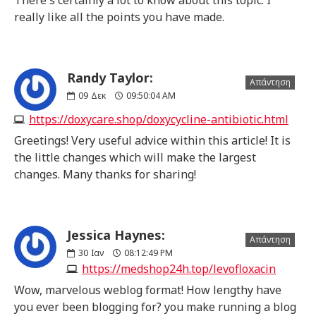
really like all the points you have made.
Randy Taylor:
Απάντηση
09
Δεκ
09:50:04 AM
https://doxycare.shop/doxycycline-antibiotic.html
Greetings! Very useful advice within this article! It is
the little changes which will make the largest
changes. Many thanks for sharing!
Jessica Haynes:
Απάντηση
30
Ιαν
08:12:49 PM
https://medshop24h.top/levofloxacin
Wow, marvelous weblog format! How lengthy have
you ever been blogging for? you make running a blog