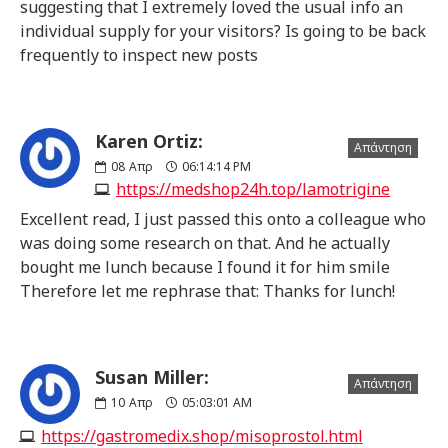
suggesting that I extremely loved the usual info an
individual supply for your visitors? Is going to be back
frequently to inspect new posts
Karen Ortiz:
Απάντηση
08
Απρ
06:14:14 PM
https://medshop24h.top/lamotrigine
Excellent read, I just passed this onto a colleague who
was doing some research on that. And he actually
bought me lunch because I found it for him smile
Therefore let me rephrase that: Thanks for lunch!
Susan Miller:
Απάντηση
10
Απρ
05:03:01 AM
https://gastromedix.shop/misoprostol.html