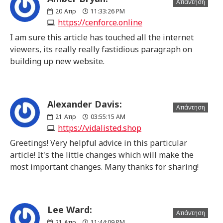
Απάντηση
20
Απρ
11:33:26 PM
https://cenforce.online
I am sure this article has touched all the internet
viewers, its really really fastidious paragraph on
building up new website.
Alexander Davis:
Απάντηση
21
Απρ
03:55:15 AM
https://vidalisted.shop
Greetings! Very helpful advice in this particular
article! It's the little changes which will make the
most important changes. Many thanks for sharing!
Lee Ward:
Απάντηση
21
Απρ
11:44:09 PM