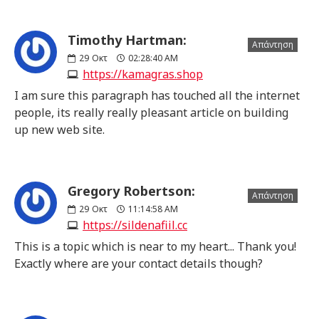
Timothy Hartman:
Απάντηση
29
Οκτ
02:28:40 AM
https://kamagras.shop
I am sure this paragraph has touched all the internet
people, its really really pleasant article on building
up new web site.
Gregory Robertson:
Απάντηση
29
Οκτ
11:14:58 AM
https://sildenafiil.cc
This is a topic which is near to my heart... Thank you!
Exactly where are your contact details though?