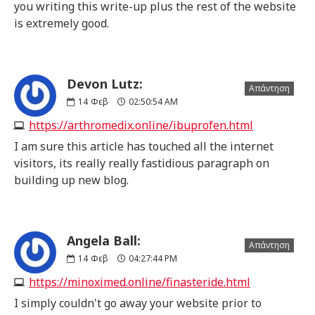
you writing this write-up plus the rest of the website
is extremely good.
Devon Lutz:
Απάντηση
14
Φεβ
02:50:54 AM
https://arthromedix.online/ibuprofen.html
I am sure this article has touched all the internet
visitors, its really really fastidious paragraph on
building up new blog.
Angela Ball:
Απάντηση
14
Φεβ
04:27:44 PM
https://minoximed.online/finasteride.html
I simply couldn't go away your website prior to