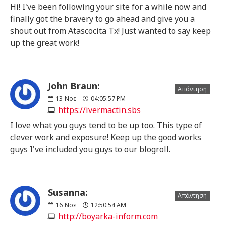
Hi! I've been following your site for a while now and
finally got the bravery to go ahead and give you a
shout out from Atascocita Tx! Just wanted to say keep
up the great work!
John Braun:
Απάντηση
13
Νοε
04:05:57 PM
https://ivermactin.sbs
I love what you guys tend to be up too. This type of
clever work and exposure! Keep up the good works
guys I've included you guys to our blogroll.
Susanna:
Απάντηση
16
Νοε
12:50:54 AM
http://boyarka-inform.com