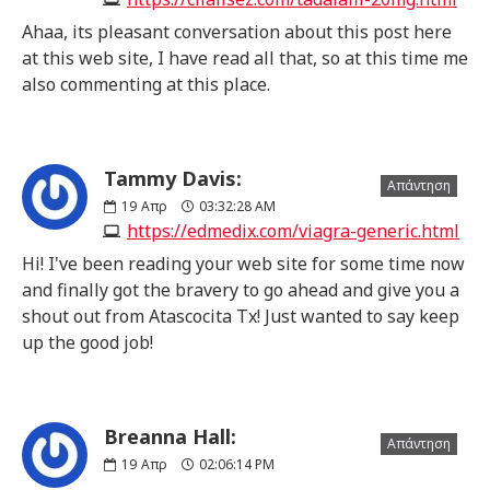
Ahaa, its pleasant conversation about this post here
at this web site, I have read all that, so at this time me
also commenting at this place.
Tammy Davis:
Απάντηση
19
Απρ
03:32:28 AM
https://edmedix.com/viagra-generic.html
Hi! I've been reading your web site for some time now
and finally got the bravery to go ahead and give you a
shout out from Atascocita Tx! Just wanted to say keep
up the good job!
Breanna Hall:
Απάντηση
19
Απρ
02:06:14 PM