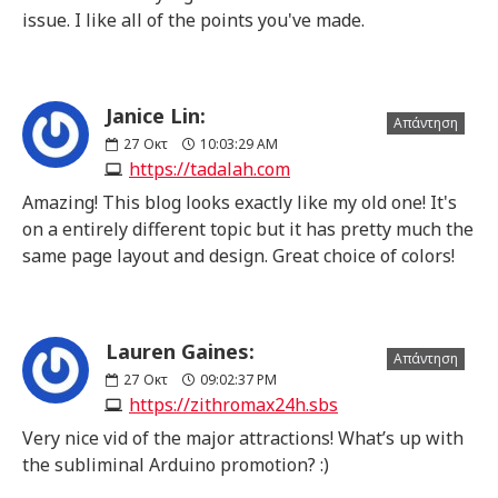
issue. I like all of the points you've made.
Janice Lin:
Απάντηση
27
Οκτ
10:03:29 AM
https://tadalah.com
Amazing! This blog looks exactly like my old one! It's
on a entirely different topic but it has pretty much the
same page layout and design. Great choice of colors!
Lauren Gaines:
Απάντηση
27
Οκτ
09:02:37 PM
https://zithromax24h.sbs
Very nice vid of the major attractions! What’s up with
the subliminal Arduino promotion? :)