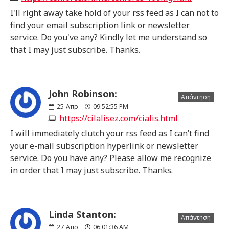
I'll right away take hold of your rss feed as I can not to
find your email subscription link or newsletter
service. Do you've any? Kindly let me understand so
that I may just subscribe. Thanks.
John Robinson:
Απάντηση
25
Απρ
09:52:55 PM
https://cilalisez.com/cialis.html
I will immediately clutch your rss feed as I can’t find
your e-mail subscription hyperlink or newsletter
service. Do you have any? Please allow me recognize
in order that I may just subscribe. Thanks.
Linda Stanton:
Απάντηση
27
Απρ
06:01:36 AM