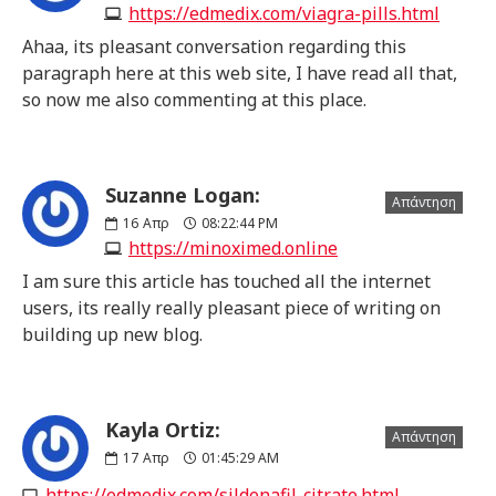
https://edmedix.com/viagra-pills.html
Ahaa, its pleasant conversation regarding this
paragraph here at this web site, I have read all that,
so now me also commenting at this place.
Suzanne Logan:
Απάντηση
16
Απρ
08:22:44 PM
https://minoximed.online
I am sure this article has touched all the internet
users, its really really pleasant piece of writing on
building up new blog.
Kayla Ortiz:
Απάντηση
17
Απρ
01:45:29 AM
https://edmedix.com/sildenafil-citrate.html