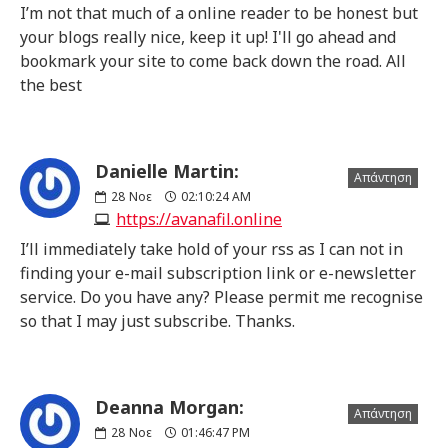
I’m not that much of a online reader to be honest but
your blogs really nice, keep it up! I'll go ahead and
bookmark your site to come back down the road. All
the best
Danielle Martin:
Απάντηση
28
Νοε
02:10:24 AM
https://avanafil.online
I’ll immediately take hold of your rss as I can not in
finding your e-mail subscription link or e-newsletter
service. Do you have any? Please permit me recognise
so that I may just subscribe. Thanks.
Deanna Morgan:
Απάντηση
28
Νοε
01:46:47 PM