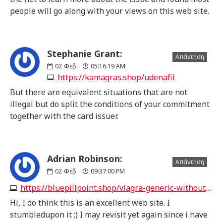
people will go along with your views on this web site.
Stephanie Grant:
Απάντηση
02
Φεβ
05:16:19 AM
https://kamagras.shop/udenafil
But there are equivalent situations that are not
illegal but do split the conditions of your commitment
together with the card issuer.
Adrian Robinson:
Απάντηση
02
Φεβ
09:37:00 PM
https://bluepillpoint.shop/viagra-generic-without-prescription.html
Hi, I do think this is an excellent web site. I
stumbledupon it ;) I may revisit yet again since i have